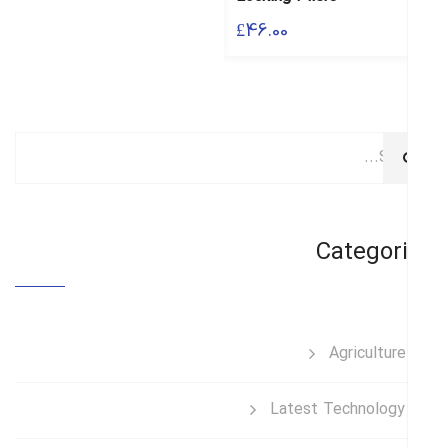
£
46.00
£
46.00
Categor
Agriculture
Latest Technology