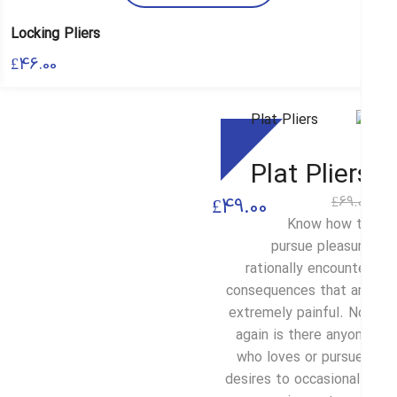
Locking Pliers
£
46.00
Sale
Plat Plier
69.
£
قیمت
قیمت
£
49.00
Know how 
فعلی
اصلی
pursue pleasu
£49.00
£69.00
rationally encount
consequences that a
بود.
است.
extremely painful. N
again is there anyo
who loves or pursu
desires to occasional