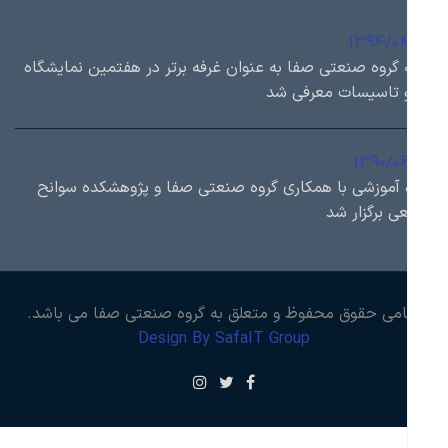
1394/0
 گروه صنعتی صفا به عنوان غرفه برتر در هفتمین نمایشگاه
 تاسیسات معرفی شد
1390/0
 آموزشی با همكاري گروه صنعتی صفا و پژوهشكده سوانح
ی برگزار شد
امی حقوق محفوظ و متعلق به گروه صنعتی صفا می باشد.
Design By SafaIT Group