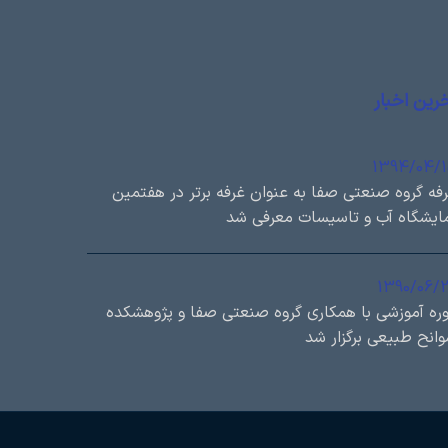
رین اخبار
1394/04/
فه گروه صنعتی صفا به عنوان غرفه برتر در هفتمین
ایشگاه آب و تاسیسات معرفی شد
1390/06/
ره آموزشی با همكاري گروه صنعتی صفا و پژوهشكده
انح طبيعی برگزار شد