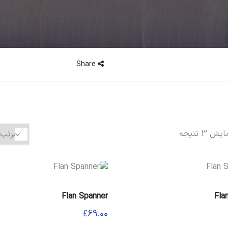
Share
 3 نتیجه
Flan Spanner
Fla
£
69.00