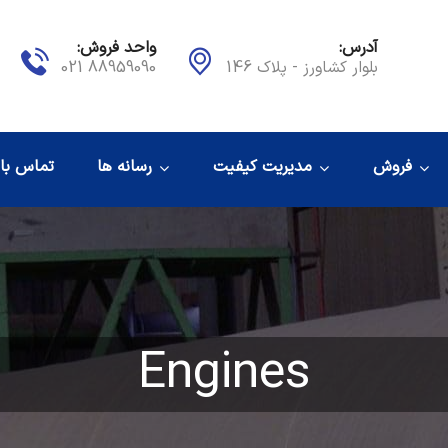
آدرس:
واحد فروش:
بلوار کشاورز - پلاک 146
88959090 021
فروش
مدیریت کیفیت
رسانه ها
تماس با 
Engines