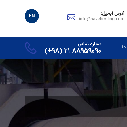
آدرس ایمیل:
EN
info@savehrolling.com
شماره تماس
ما
88959090 21 (98+)