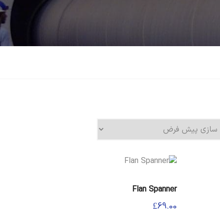
Flan Spanner
£
69.00