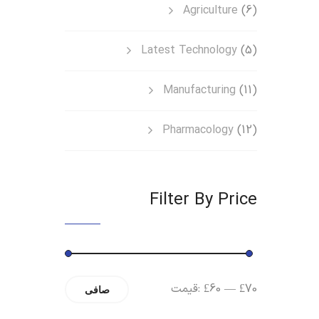
Agriculture
(6)
Latest Technology
(5)
Manufacturing
(11)
Pharmacology
(12)
Filter By Price
حداقل
حداکثر
£70
—
£60
قیمت:
صافی
قیمت
قیمت