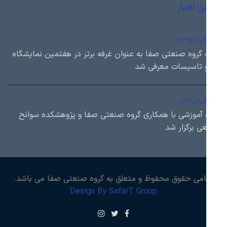
ن اخبار
1394/0
 گروه صنعتی صفا به عنوان غرفه برتر در هفتمین نمایشگاه
 تاسیسات معرفی شد
1390/0
 آموزشی با همكاري گروه صنعتی صفا و پژوهشكده سوانح
ی برگزار شد
امی حقوق محفوظ و متعلق به گروه صنعتی صفا می باشد.
Design By SafaIT Group