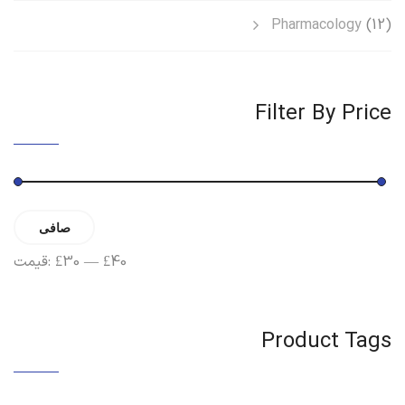
Pharmacology
(12)
Filter By Price
حداقل
حداکثر
صافی
قیمت
قیمت
£40
—
£30
قیمت:
Product Tags