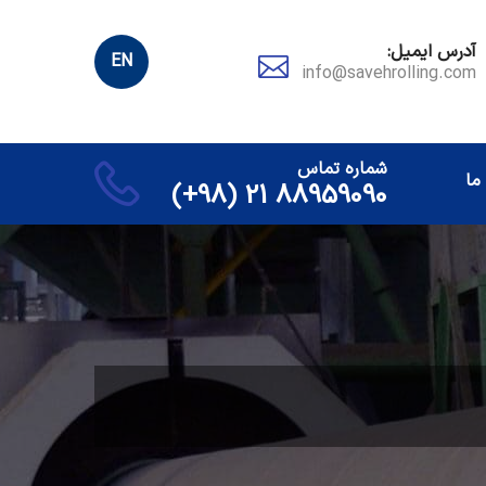
آدرس ایمیل:
EN
info@savehrolling.com
شماره تماس
ما
88959090 21 (98+)