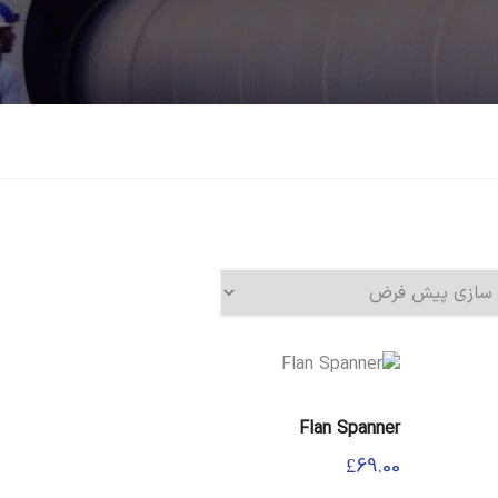
Flan Spanner
£
69.00