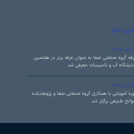
رین اخبار
1394/04/
فه گروه صنعتی صفا به عنوان غرفه برتر در هفتمین
ایشگاه آب و تاسیسات معرفی شد
1390/06/
ره آموزشی با همكاري گروه صنعتی صفا و پژوهشكده
انح طبيعی برگزار شد