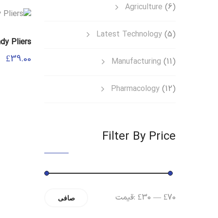
Agriculture
(6)
Latest Technology
(5)
dy Pliers
£
39.00
Manufacturing
(11)
Pharmacology
(12)
Filter By Price
حداقل
حداکثر
£70
—
£30
قیمت:
صافی
قیمت
قیمت