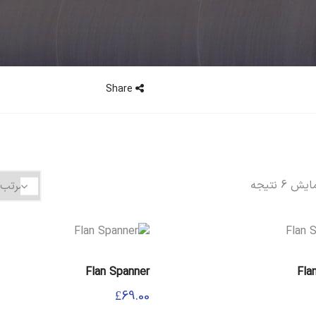
Share
 6 نتیجه
Flan Spanner
Fla
£
69.00