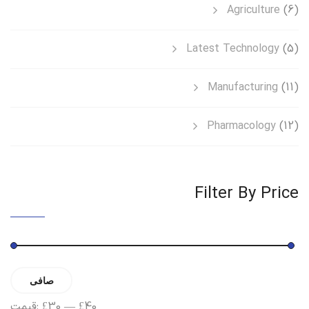
Agriculture
(6)
Latest Technology
(5)
Manufacturing
(11)
Pharmacology
(12)
Filter By Price
حداقل
حداکثر
صافی
قیمت
قیمت
£40
—
£30
قیمت: