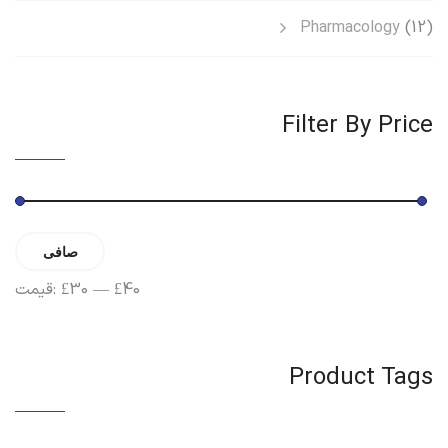
Pharmacology
(12)
Filter By Price
حداقل
حداکثر
صافی
قیمت
قیمت
£40
—
£30
قیمت:
Product Tags