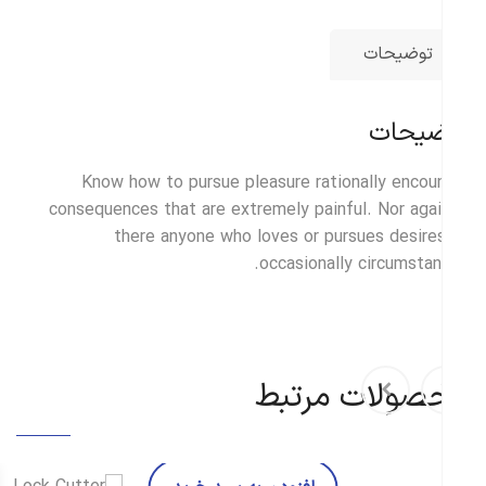
توضیحات
ضیحات
Know how to pursue pleasure rationally encou
consequences that are extremely painful. Nor agai
there anyone who loves or pursues desire
occasionally circumstan
صولات مرتبط