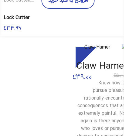
افزودن به سبد خرید
Lock Cutter
£
34.99
Sale
Claw Hame
50.
£
قیمت
قیمت
£
39.00
Know how 
فعلی
اصلی
pursue pleasu
£39.00
£50.00
rationally encount
consequences that a
بود.
است.
extremely painful. N
again is there anyo
who loves or pursu