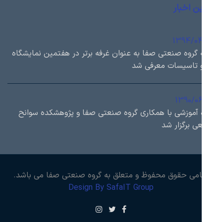
ن اخبار
1394/0
 گروه صنعتی صفا به عنوان غرفه برتر در هفتمین نمایشگاه
 تاسیسات معرفی شد
1390/0
 آموزشی با همكاري گروه صنعتی صفا و پژوهشكده سوانح
ی برگزار شد
امی حقوق محفوظ و متعلق به گروه صنعتی صفا می باشد.
Design By SafaIT Group