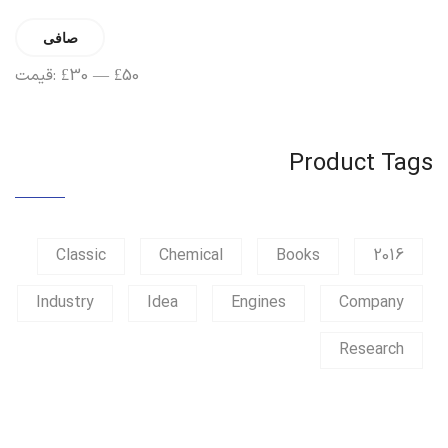
حداقل
حداکثر
صافی
قیمت
قیمت
£50
—
£30
قیمت:
Product Tags
Classic
Chemical
Books
2016
Industry
Idea
Engines
Company
Research