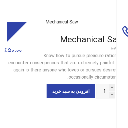
Sale
Mechanical S
7
£
قیمت
قیمت
£
50.00
Know how to pursue pleasure ration
فعلی
اصلی
encounter consequences that are extremely painful.
£50.00
£70.00
again is there anyone who loves or pursues desire
occasionally circumstan
بود.
است.
افزودن به سبد خرید