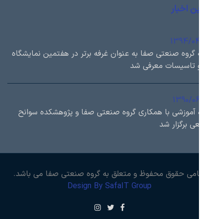
ن اخبار
1394/0
 گروه صنعتی صفا به عنوان غرفه برتر در هفتمین نمایشگاه
 تاسیسات معرفی شد
1390/0
 آموزشی با همكاري گروه صنعتی صفا و پژوهشكده سوانح
ی برگزار شد
امی حقوق محفوظ و متعلق به گروه صنعتی صفا می باشد.
Design By SafaIT Group