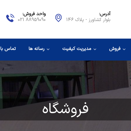
آدرس:
واحد فروش:
بلوار کشاورز - پلاک 146
88959090 021
فروش
مدیریت کیفیت
رسانه ها
تماس با 
فروشگاه