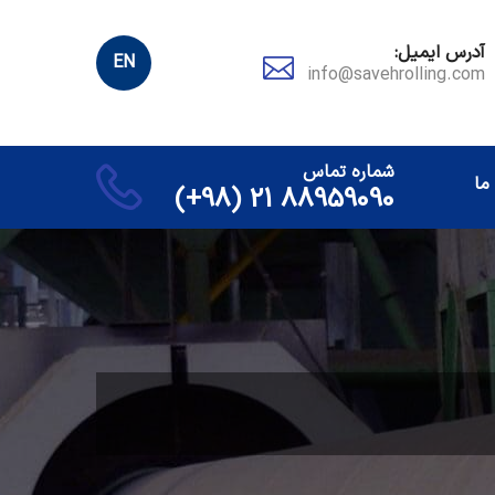
آدرس ایمیل:
EN
info@savehrolling.com
شماره تماس
ما
88959090 21 (98+)