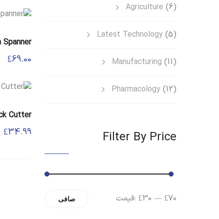
می
Agriculture
(6)
00
00
باشد.
گزینه
بود
است
Latest Technology
(5)
ها
n Spanner
ممکن
£
69.00
Manufacturing
(11)
است
در
صفحه
Pharmacology
(12)
محصول
انتخاب
ck Cutter
شوند
£
34.99
Filter By Price
حداقل
حداکثر
£70
—
£30
قیمت:
صافی
قیمت
قیمت