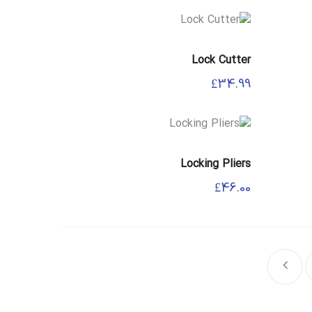
Lock Cutter
£
34.99
Locking Pliers
£
46.00