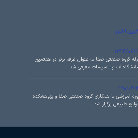
رین اخبار
1394/04/
فه گروه صنعتی صفا به عنوان غرفه برتر در هفتمین
ایشگاه آب و تاسیسات معرفی شد
1390/06/
ره آموزشی با همكاري گروه صنعتی صفا و پژوهشكده
انح طبيعی برگزار شد