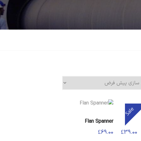
Sale
Flan Spanner
£
69.00
£
39.00