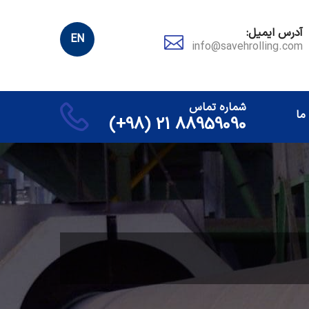
آدرس ایمیل:
EN
info@savehrolling.com
شماره تماس
ما
88959090 21 (98+)