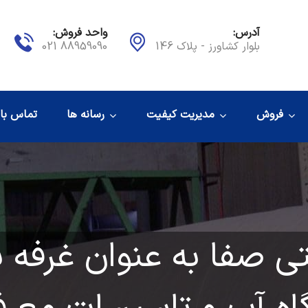
آدرس:
واحد فروش:
بلوار کشاورز - پلاک 146
88959090 021
فروش
مدیریت کیفیت
رسانه ها
تماس با 
ی صفا به عنوان غرفه ب