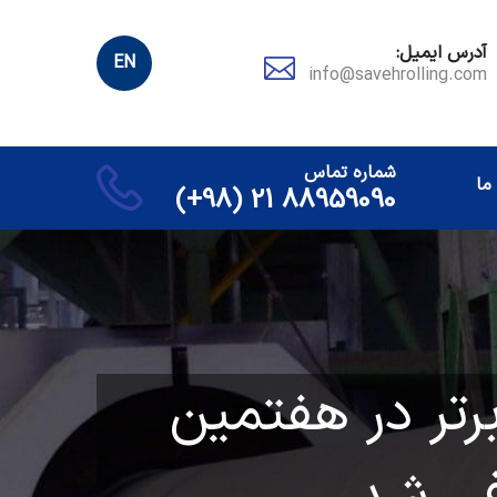
آدرس ایمیل:
EN
info@savehrolling.com
شماره تماس
ما
88959090 21 (98+)
رتر در هفتمین